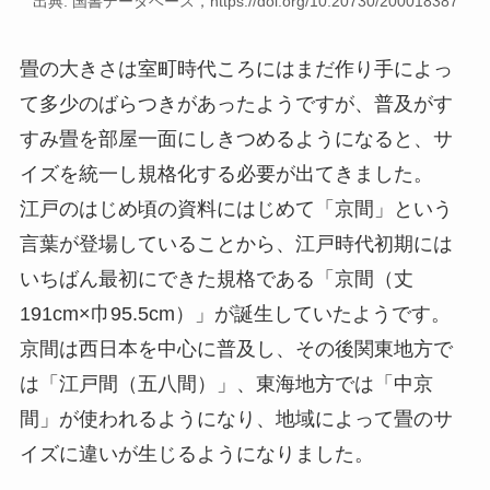
出典: 国書データベース，https://doi.org/10.20730/200018387
畳の大きさは室町時代ころにはまだ作り手によっ
て多少のばらつきがあったようですが、普及がす
すみ畳を部屋一面にしきつめるようになると、サ
イズを統一し規格化する必要が出てきました。
江戸のはじめ頃の資料にはじめて「京間」という
言葉が登場していることから、江戸時代初期には
いちばん最初にできた規格である「京間（丈
191cm×巾95.5cm）」が誕生していたようです。
京間は西日本を中心に普及し、その後関東地方で
は「江戸間（五八間）」、東海地方では「中京
間」が使われるようになり、地域によって畳のサ
イズに違いが生じるようになりました。